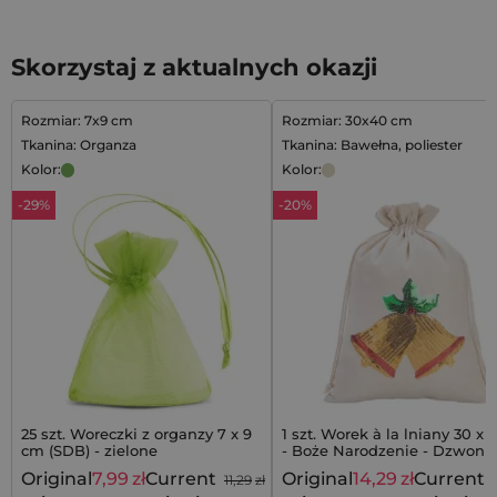
Skorzystaj z aktualnych okazji
Rozmiar: 7x9 cm
Rozmiar: 30x40 cm
Tkanina: Organza
Tkanina: Bawełna, poliester
Kolor:
Kolor:
-29%
-20%
25 szt. Woreczki z organzy 7 x 9
1 szt. Worek à la lniany 30 x
cm (SDB) - zielone
- Boże Narodzenie - Dzwonk
Original
7,99
zł
Current
Original
14,29
zł
Current
11,29
zł