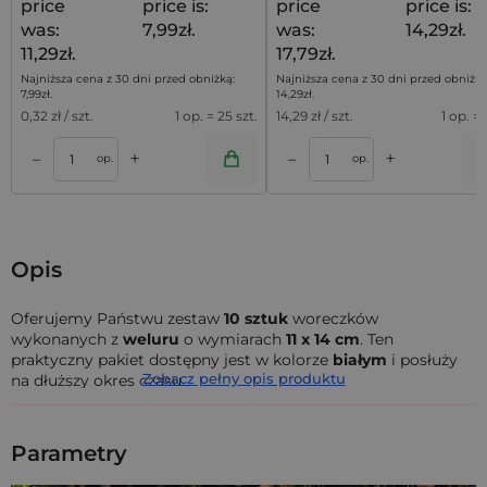
price
price is:
price
price is:
was:
7,99zł.
was:
14,29zł.
11,29zł.
17,79zł.
Najniższa cena z 30 dni przed obniżką:
Najniższa cena z 30 dni przed obniżką
7,99
zł
.
14,29
zł
.
0,32
zł / szt.
1 op. = 25 szt.
14,29
zł / szt.
1 op. = 
+
+
–
–
a
Dodaj do koszyka
Dodaj do kos
op.
op.
Opis
Oferujemy Państwu zestaw
10 sztuk
woreczków
wykonanych z
weluru
o wymiarach
11 x 14 cm
. Ten
praktyczny pakiet dostępny jest w kolorze
białym
i posłuży
Zobacz pełny opis produktu
na dłuższy okres czasu.
Woreczki w prezentowanej ofercie wykonane są z
weluru
nazywanego również pluszem. To bardzo miękki i przyjemny
Parametry
w dotyku materiał, który przez wiele lat był uznawany, jako
ekskluzywny i do dzisiaj służy do wyrobu odzieży oraz