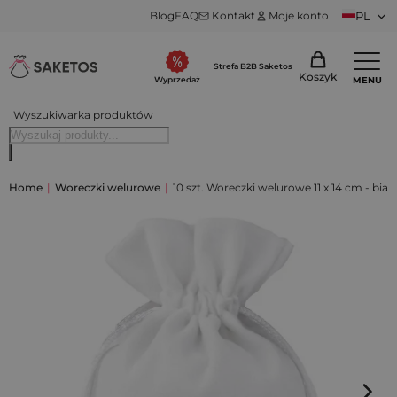
Blog
FAQ
Kontakt
Moje konto
PL
Strefa B2B Saketos
Koszyk
MENU
Wyprzedaż
Wyszukiwarka produktów
Home
|
Woreczki welurowe
|
10 szt. Woreczki welurowe 11 x 14 cm - białe