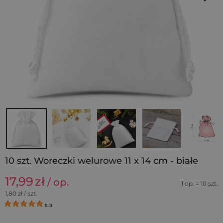
10 szt. Woreczki welurowe 11 x 14 cm - białe
17,99
zł
/ op.
1 op. = 10 szt.
1,80
zł / szt.
5.0