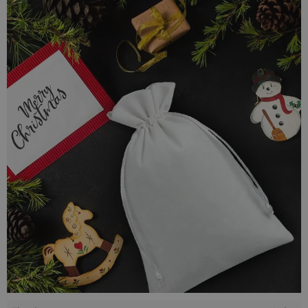
element tapicerski do mebli.
Dzięki swoim walorom estetycznym i użytkowym woreczki
welurowe to doskonały sposób na opakowanie dla
rozmaitych przedmiotów codziennych oraz drobnych
prezentów i upominków. Wytrzymała struktura tkaniny
welurowej sprawi, że te woreczki będą stanowić dobre
zabezpieczenie dla przedmiotów w nich schowanych. Welur
jest puszysty i przyjemny w dotyku, dlatego nasze woreczki
nadają się idealnie na podarunek dla bliskiej osoby czy
prezent z okazji rocznicy lub innej podniosłej uroczystości.
Polecamy nasze
woreczki welurowe
na nietuzinkowy
sposób na opakowanie prezentu oraz dekoracyjne
opakowanie dla przedmiotów codziennego użytku.