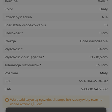
Tkanina
Welur
Kolor
Biały
Ozdobny nadruk
Nie
Ilość sztuk w opakowaniu
10
Szerokość *
11 cm
Okazja
Boże narodzenie
Wysokość *
14 cm
Wysokość do ściągacza *
10 - 10,5 cm
Tolerancja rozmiarów *
+/- 1 cm
Rozmiar
Mały
SKU
VVT-1114-WTX-012
EAN
5903003407607
Woreczki szyte są ręcznie, dlatego ich rzeczywisty rozmiar
może różnić +/- 1 cm