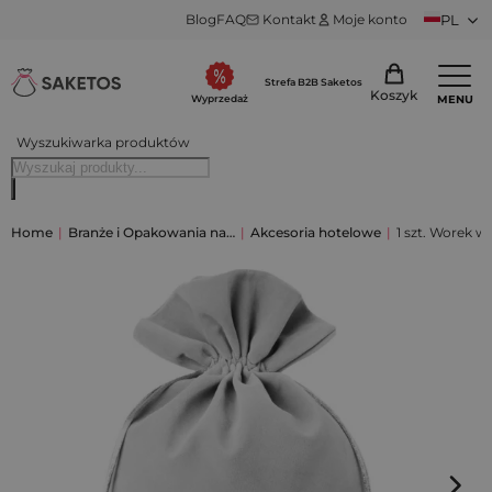
Blog
FAQ
Kontakt
Moje konto
PL
Strefa B2B Saketos
Koszyk
MENU
Wyprzedaż
Wyszukiwarka produktów
Home
|
Branże i Opakowania na…
|
Akcesoria hotelowe
|
1 szt. Worek w