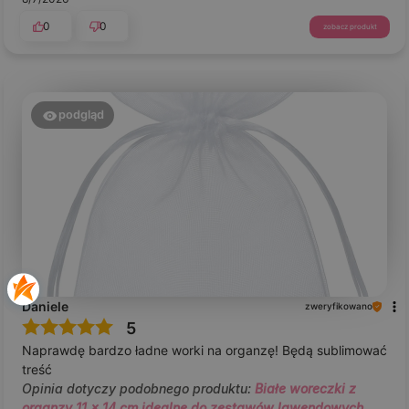
0
0
zobacz produkt
podgląd
Daniele
zweryfikowano
5
Naprawdę bardzo ładne worki na organzę! Będą sublimować
treść
Opinia dotyczy podobnego produktu:
Białe woreczki z
organzy 11 x 14 cm idealne do zestawów lawendowych,