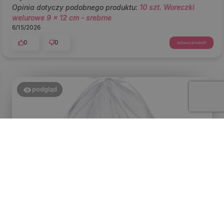
Opinia dotyczy podobnego produktu:
10 szt. Woreczki
welurowe 9 x 12 cm - srebrne
6/15/2026
0
0
zobacz produkt
podgląd
Michal
zweryfikowano
5
Używamy worków do badań nad wpływem bioinsektycydów