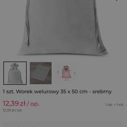
1 szt. Worek welurowy 35 x 50 cm - srebrny
12,39
zł
/ op.
1 op. = 1 szt.
12,39
zł / szt.