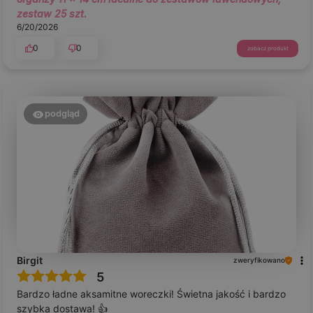
zestaw 25 szt.
6/20/2026
0
0
zobacz produkt
podgląd
Birgit
zweryfikowano
5
Bardzo ładne aksamitne woreczki! Świetna jakość i bardzo
szybka dostawa! 👍️