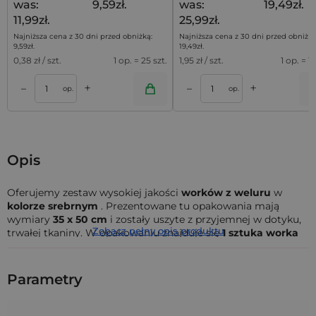
was:
9,59zł.
was:
19,49zł.
11,99zł.
25,99zł.
Najniższa cena z 30 dni przed obniżką:
Najniższa cena z 30 dni przed obniżką
9,59
zł
.
19,49
zł
.
0,38
zł / szt.
1 op. = 25 szt.
1,95
zł / szt.
1 op. = 10
+
+
–
–
a
Dodaj do koszyka
Dodaj do kos
op.
op.
Opis
Oferujemy zestaw wysokiej jakości
worków z weluru
w
kolorze srebrnym
. Prezentowane tu opakowania mają
wymiary
35 x 50 cm
i zostały uszyte z przyjemnej w dotyku,
Zobacz pełny opis produktu
trwałej tkaniny. W opakowaniu znajduje się
1 sztuka worka
ze
sznurkiem w ściągaczu
.
Woreczki z weluru to doskonałe rozwiązanie do
Parametry
eleganckiego przechowywania biżuterii
i drobnych
akcesoriów. Większe worki mogą również stanowić
ekskluzywne opakowanie prezentów, dodając im