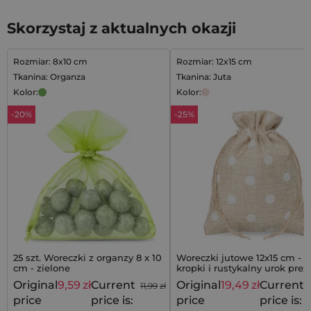
Skorzystaj z aktualnych okazji
Rozmiar: 8x10 cm
Rozmiar: 12x15 cm
Tkanina: Organza
Tkanina: Juta
Kolor:
Kolor:
-20%
-25%
25 szt. Woreczki z organzy 8 x 10
Woreczki jutowe 12x15 cm - b
cm - zielone
kropki i rustykalny urok pre
Original
9,59
zł
Current
Original
19,49
zł
Current
11,99
zł
price
price is:
price
price is: