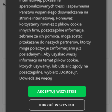
różnicę już od pierwszego dotknięcia.
Sprawdź inne ciekawe produkty:
spersonalizowanych treści i zapewnienia
Państwu wspaniałego doświadczenia na
stronie internetowej. Ponieważ
korzystamy również z plików cookie
innych firm, poszczególne informacje,
zebrane za ich pomocą, mogą zostać
przekazane do naszych partnerów, którzy
mogą połączyć je z informacjami już
Kalendarze adwentowe
Torby bawełniane
posiadanymi. Aby uzyskać więcej
informacji na temat plików cookie,
których używamy, lub udzielić zgody na
poszczególne, wybierz „Dostosuj”.
Dowiedz się więcej
AKCEPTUJ WSZYSTKIE
Akcesoria i dekoracje
Zestawy
ODRZUĆ WSZYSTKIE