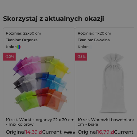
Skorzystaj z aktualnych okazji
Rozmiar: 22x30 cm
Rozmiar: 11x20 cm
Tkanina: Organza
Tkanina: Bawełna
Kolor:
Kolor:
-20%
-25%
10 szt. Worki z organzy 22 x 30 cm
10 szt. Woreczki bawełniane 1
- mix kolorów
cm - białe
Original
14,39
zł
Current
Original
16,79
zł
Current
17,99
zł