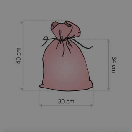
Stylowe i praktyczne opakowanie na prezenty
wielkanocne
Oferowany w tym miejscu
worek
ma wymiary
30 x 40 cm
.
Ta materiałowa torebka z tkaniny o wyglądzie lnu w kolorze
naturalnym posiada ściągacz z
podwójnym sznurkiem
bawełnianym
o ozdobnym splocie.
Ściągacz ze sznurkiem
umożliwia szybkie i wygodne zamykanie opakowania. W
swoją lnianopodobną torbę bez trudu zapakujesz różnego
rodzaju
prezenty na Wielkanoc
, także te o
niestandardowym, nieregularnym kształcie.
Wielofunkcyjny worek à la lniany - nie tylko na
prezenty
Prezentowany w tym miejscu
worek z materiału
przypominającego len
doskonale sprawdzi się jako stylowa
alternatywa dla papierowych torebek prezentowych, ale
możesz wykorzystać go także do stworzenia oryginalnych,
domowych dekoracji na Wielkanoc! Ten wielorazowy worek z
tkaniny dekoracyjnej w stylu lnu doskonale wpisuje się w