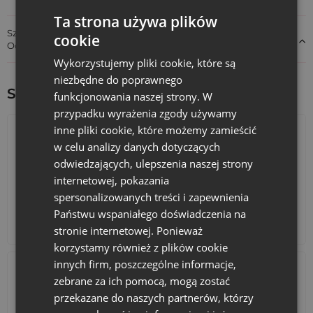
na rozciąganie, a faktura przypomina naturalny len. Można je
Ta strona używa plików
prać i używać wielokrotnie, co czyni je ekologicznym
Szczegóły dotyczące zgodności produktu z przepisami:
wyborem wspierającym ideę zero waste, idealnym na
cookie
Odpowiedzialność za produkt
prezenty i dekoracje!
Wykorzystujemy pliki cookie, które są
niezbędne do poprawnego
Sprawdź inne ciekawe produkty:
funkcjonowania naszej strony. W
przypadku wyrażenia zgody używamy
inne pliki cookie, które możemy zamieścić
w celu analizy danych dotyczących
odwiedzających, ulepszenia naszej strony
internetowej, pokazania
spersonalizowanych treści i zapewnienia
Państwu wspaniałego doświadczenia na
Kalendarze adwentowe
Torby bawełniane
stronie internetowej. Ponieważ
korzystamy również z plików cookie
innych firm, poszczególne informacje,
zebrane za ich pomocą, mogą zostać
przekazane do naszych partnerów, którzy