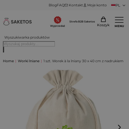
Blog
FAQ
Kontakt
Moje konto
PL
Strefa B2B Saketos
Koszyk
MENU
Wyprzedaż
Wyszukiwarka produktów
Home
|
Worki lniane
|
1 szt. Worek à la lniany 30 x 40 cm z nadrukiem