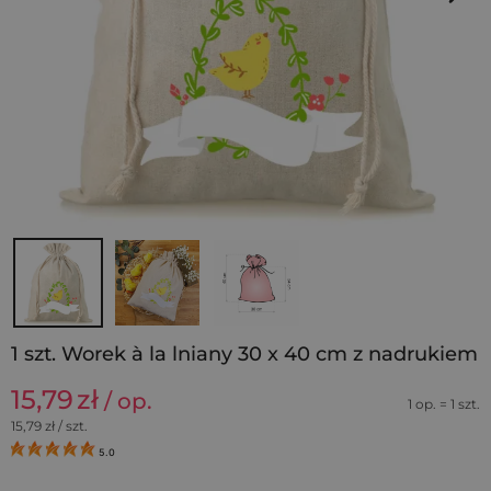
1 szt. Worek à la lniany 30 x 40 cm z nadrukiem
15,79
zł
/ op.
1 op. = 1 szt.
15,79
zł / szt.
5.0