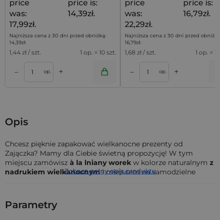
price
price is:
price
price is:
was:
14,39zł.
was:
16,79zł.
17,99zł.
22,29zł.
Najniższa cena z 30 dni przed obniżką:
Najniższa cena z 30 dni przed obniżką
14,39
zł
.
16,79
zł
.
1,44
zł / szt.
1 op. = 10 szt.
1,68
zł / szt.
1 op. = 10
+
+
–
–
a
Dodaj do koszyka
Dodaj do kos
op.
op.
Opis
Chcesz pięknie zapakować wielkanocne prezenty od
Zajączka? Mamy dla Ciebie świetną propozycję! W tym
miejscu zamówisz
à la lniany worek
w kolorze naturalnym
z
Zobacz pełny opis produktu
nadrukiem wielkanocnym
i miejscem na samodzielne
wpisanie dedykacji. Nie potrzebujesz dodatkowych bilecików
prezentowych - bezpośrednio na białej wstędze możesz
odręcznie podpisać prezent, wpisując imię osoby
Parametry
obdarowywanej. Tylko tutaj kupisz znajdziesz
wielkanocny
worek w lniany stylu
.