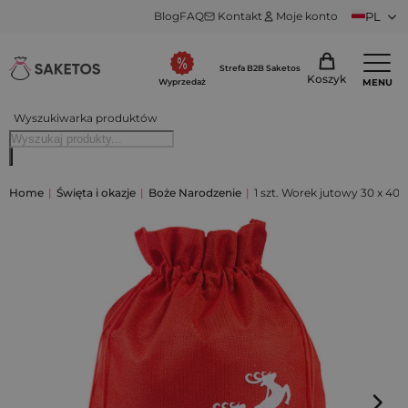
Blog
FAQ
Kontakt
Moje konto
PL
Strefa B2B Saketos
Koszyk
MENU
Wyprzedaż
Wyszukiwarka produktów
Home
|
Święta i okazje
|
Boże Narodzenie
|
1 szt. Worek jutowy 30 x 40 