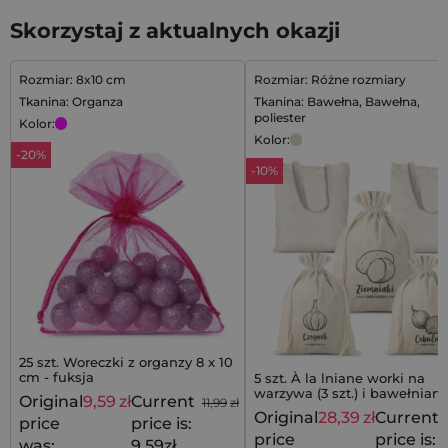
Skorzystaj z aktualnych okazji
Rozmiar: 8x10 cm
Rozmiar: Różne rozmiary
Tkanina: Organza
Tkanina: Bawełna, Bawełna,
poliester
Kolor:
Kolor:
-20%
-10%
25 szt. Woreczki z organzy 8 x 10
cm - fuksja
5 szt. À la lniane worki na
warzywa (3 szt.) i bawełniane
Original
9,59
zł
Current
11,99
zł
na zakupy (2 szt.)
Original
28,39
zł
Current
price
price is:
price
price is:
was:
9,59zł.