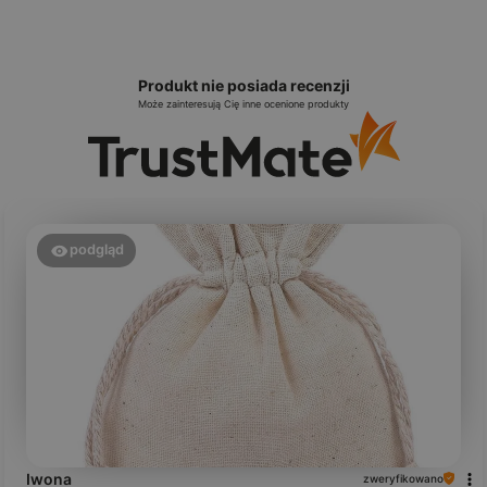
Produkt nie posiada recenzji
Może zainteresują Cię inne ocenione produkty
podgląd
Iwona
zweryfikowano