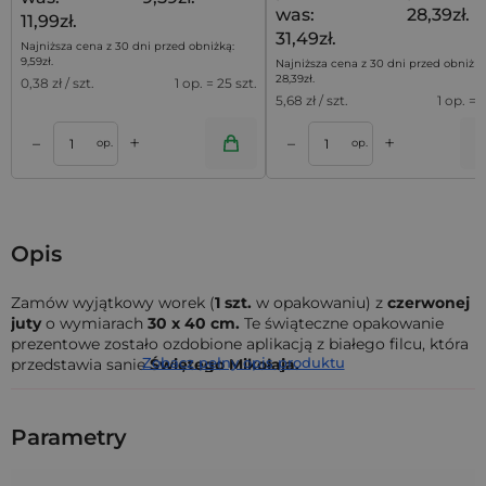
was:
28,39zł.
11,99zł.
31,49zł.
Najniższa cena z 30 dni przed obniżką:
9,59
zł
.
Najniższa cena z 30 dni przed obniżką
28,39
zł
.
0,38
zł / szt.
1 op. = 25 szt.
5,68
zł / szt.
1 op. = 5
+
+
–
–
a
Dodaj do koszyka
Dodaj do kos
op.
op.
Opis
Zamów wyjątkowy worek (
1 szt.
w opakowaniu) z
czerwonej
juty
o wymiarach
30 x 40 cm.
Te świąteczne opakowanie
prezentowe zostało ozdobione aplikacją z białego filcu, która
Zobacz pełny opis produktu
przedstawia sanie
Świętego Mikołaja.
Prezenty na wyjątkowe okazje zasługują na zachwycającą
oprawę! Sięgnij po znakomitą
alternatywę dla torebek
Parametry
prezentowych
i papieru do pakowania. W tym roku zapakuj
prezenty na Boże Narodzenie
w trwałe, materiałowe worki
lub duże worki z tkaniny. Będzie pięknie i ekologicznie,