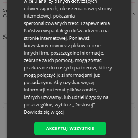
w celu analizy danych dotyczących
odwiedzających, ulepszenia naszej strony
Szczegóły dotyczące zgodności produktu z przepisami:
internetowej, pokazania
Odpowiedzialność za produkt
spersonalizowanych treści i zapewnienia
Państwu wspaniałego doświadczenia na
Sprawdź inne ciekawe produkty:
stronie internetowej. Ponieważ
korzystamy również z plików cookie
innych firm, poszczególne informacje,
zebrane za ich pomocą, mogą zostać
przekazane do naszych partnerów, którzy
mogą połączyć je z informacjami już
posiadanymi. Aby uzyskać więcej
informacji na temat plików cookie,
Kalendarze adwentowe
Torby bawełniane
których używamy, lub udzielić zgody na
poszczególne, wybierz „Dostosuj”.
Dowiedz się więcej
AKCEPTUJ WSZYSTKIE