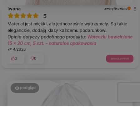
Iwona
zweryfikowano
5
Materiał jest miękki, ale jednocześnie wytrzymały. Są takie
eleganckie, dodają klasy każdemu podarunkowi.
Opinia dotyczy podobnego produktu:
Woreczki bawełniane
15 x 20 cm, 5 szt. - naturalne opakowania
7/14/2026
0
0
zobacz produkt
podgląd