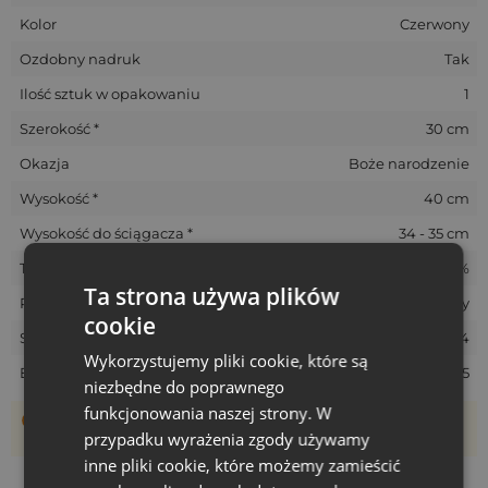
Kolor
Czerwony
Ozdobny nadruk
Tak
Ilość sztuk w opakowaniu
1
Szerokość *
30 cm
Okazja
Boże narodzenie
Wysokość *
40 cm
Wysokość do ściągacza *
34 - 35 cm
Tolerancja rozmiarów *
+/- 5%
Ta strona używa plików
Rozmiar
Duży
cookie
SKU
NJUT-3040-RED-SAN-004
Wykorzystujemy pliki cookie, które są
EAN
5903003408765
niezbędne do poprawnego
funkcjonowania naszej strony. W
Woreczki szyte są ręcznie, dlatego ich rzeczywisty rozmiar
przypadku wyrażenia zgody używamy
może różnić +/- 1 cm
inne pliki cookie, które możemy zamieścić