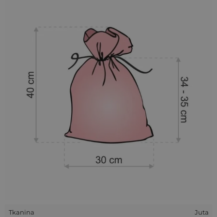
ponieważ można ich używać wielokrotnie!
Te worki
z podwójnym sznurkiem/wstążką w ściągaczu
pozwolą Ci ładnie zapakować prezent w kilka chwil! Z nimi
zapakujesz podarunki bez taśmy klejącej i nożyczek. Nie
wymaga to również zdolności manualnych. Zamów swoje
ulubione worki na upominki lub materiałowe worki na duże
prezenty z naszej oferty już dziś i przekonaj się jakie to
proste.
Wszystkie nasze woreczki wykonywane są ręcznie. Ułożenie
ozdobnej aplikacji/nadruku na konkretnych przedmiotach
może nieznacznie różnić się od pokazanego na zdjęciach.
Tkanina
Juta