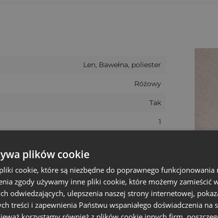
om à la lnianym 15x20 cm
z subtelnym, różowym wzorem
w biznesie nastawionym na estetykę, jakość i ekologiczn
dmade czy eventowej.
Len, Bawełna, poliester
aniny
przypominającej len
- materiału trwałego, przyj
rzyciąga uwagę i subtelnie komunikuje wartości marki: 
Różowy
Tak
oc pakowania
1
15 cm
no jako opakowanie dla drobnych upominków, jak i zes
żywa plików cookie
ości nadruk nie ściera się nawet przy częstym użytkowan
Wielkanoc
liki cookie, które są niezbędne do poprawnego funkcjonowania 
20 cm
wasz do środka?
nia zgody używamy inne pliki cookie, które możemy zamieścić w 
ch odwiedzających, ulepszenia naszej strony internetowej, pokaz
15 cm
 saszetkach,
ch treści i zapewnienia Państwu wspaniałego doświadczenia na s
nieważ korzystamy również z plików cookie innych firm, poszczeg
+/- 1 cm