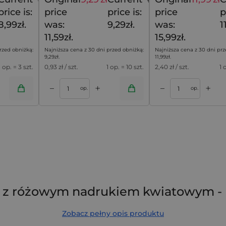
11,99
zł
11,59
zł
price is:
price
price is:
price
p
8,99zł.
was:
9,29zł.
was:
1
11,59zł.
15,99zł.
rzed obniżką:
Najniższa cena z 30 dni przed obniżką:
Najniższa cena z 30 dni prz
9,29
zł
.
11,99
zł
.
1 op. = 3 szt.
0,93
zł / szt.
1 op. = 10 szt.
2,40
zł / szt.
1 
+
+
–
–
oszyka
Dodaj do koszyka
op.
op.
cm z różowym nadrukiem kwiatowym -
Zobacz pełny opis produktu