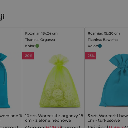
ji
Rozmiar: 18x24 cm
Rozmiar: 15x20 cm
Tkanina: Organza
Tkanina: Bawełna
Kolor:
Kolor:
-20%
-25%
wełniane 16 x
10 szt. Woreczki z organzy 18 x 24
5 szt. Woreczki baw
e
cm - zielone neonowe
cm - turkusowe
Current
Original
9,29
zł
Current
Original
11,99
zł
C