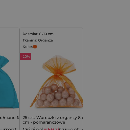
Rozmiar: 8x10 cm
Tkanina: Organza
Kolor:
-20%
ełniane 15 x 20
25 szt. Woreczki z organzy 8 x 10
cm - pomarańczowe
urrent
Original
9,59
zł
Current