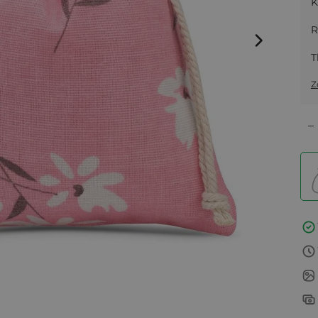
K
R
T
Z
–