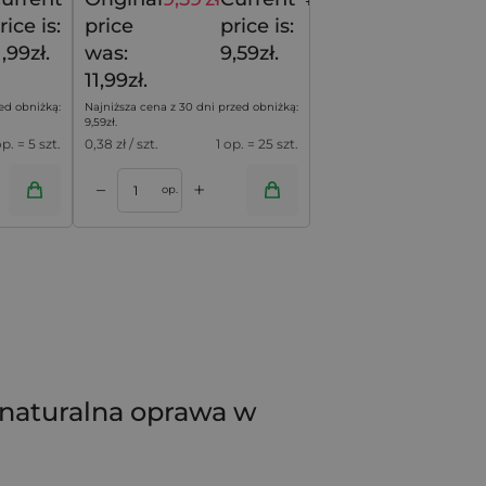
15,99
zł
11,99
zł
rice is:
price
price is:
1,99zł.
was:
9,59zł.
11,99zł.
ed obniżką:
Najniższa cena z 30 dni przed obniżką:
9,59
zł
.
op. = 5 szt.
0,38
zł / szt.
1 op. = 25 szt.
+
–
op.
 naturalna oprawa w