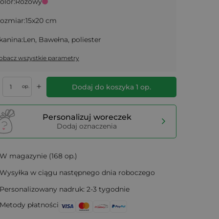
olor:
Różowy
ozmiar:
15x20 cm
kanina:
Len, Bawełna, poliester
obacz wszystkie parametry
+
Dodaj do koszyka
1
op.
op.
Personalizuj woreczek
Dodaj oznaczenia
W magazynie (168 op.)
Wysyłka w ciągu następnego dnia roboczego
Personalizowany nadruk: 2-3 tygodnie
Metody płatności