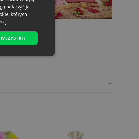
gą połączyć je
okie, których
cej
 WSZYSTKIE
m zaprezentujesz swoje produkty w sposób