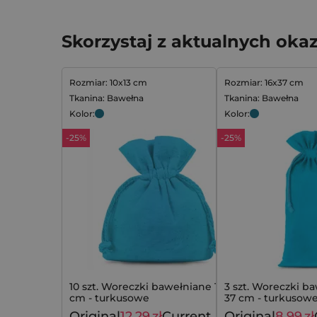
Skorzystaj z aktualnych okaz
Rozmiar: 10x13 cm
Rozmiar: 16x37 cm
Tkanina: Bawełna
Tkanina: Bawełna
Kolor:
Kolor:
-25%
-25%
10 szt. Woreczki bawełniane 10 x 13
3 szt. Woreczki ba
cm - turkusowe
37 cm - turkusow
Original
12,29
zł
Current
Original
8,99
zł