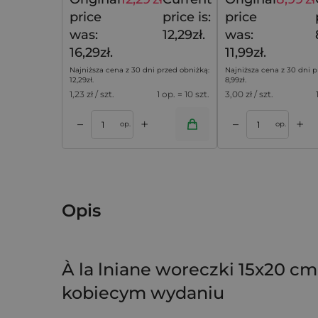
16,29
zł
price
price is:
price
was:
12,29zł.
was:
16,29zł.
11,99zł.
Najniższa cena z 30 dni przed obniżką:
Najniższa cena z 30 dni p
12,29
zł
.
8,99
zł
.
1,23
zł / szt.
1 op. = 10 szt.
3,00
zł / szt.
+
+
–
–
koszyka
Dodaj do koszyka
Dodaj do k
op.
op.
Opis
À la lniane woreczki 15x20 
kobiecym wydaniu