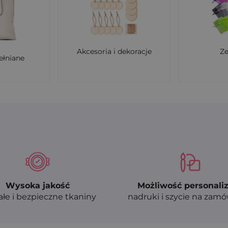
Akcesoria i dekoracje
Z
ełniane
Wysoka jakość
Możliwość personaliz
ałe i bezpieczne tkaniny
nadruki i szycie na zam