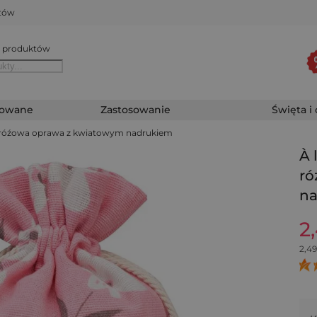
któw
 produktów
zowane
Zastosowanie
Święta i
 - róźowa oprawa z kwiatowym nadrukiem
À 
ró
n
2
2,49