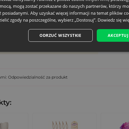
omocą, mogą zostać przekazane do naszych partnerów, którzy mo
Średni
ż posiadanymi. Aby uzyskać więcej informacji na temat plików co
ielić zgody na poszczególne, wybierz „Dostosuj”.
Dowiedz się wię
P.LIN-1520-ROZKW-382
lub konferencyjny,
, bransoletka.
5903003402855
ODRZUĆ WSZYSTKIE
AKCEPTUJ
etos?
wisty rozmiar może różnić +/- 1 cm
 technologia nadruku,
lna grafika,
dostępność,
ami: Odpowiedzialność za produkt
y z nadrukiem,
o potrzeb Twojej marki.
ty:
wybierz opakowania z charakterem
i 15x20 cm
łączą estetykę z funkcjonalnością. Dzięki ni
wyróżnienia Twojej marki na tle konkurencji.