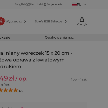
Blog
FAQ
Kontakt
Moje konto
PL
Wyprzedaż
Strefa B2B Saketos
Koszyk
 okazje
Opakowania na...
la lniany woreczek 15 x 20 cm -
źowa oprawa z kwiatowym
adrukiem
,49
zł
/ op.
1 op. = 1 szt.
zł / szt.
5.0