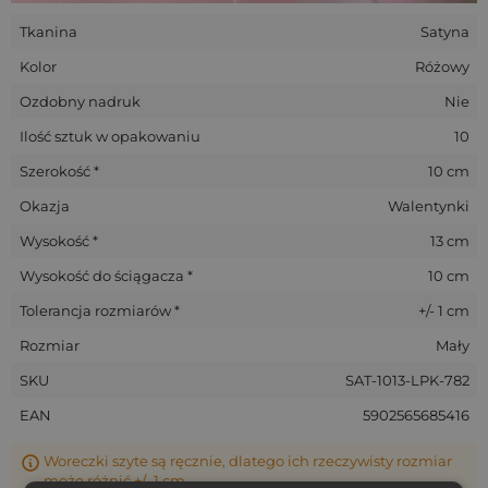
Tkanina
Satyna
Kolor
Różowy
Ozdobny nadruk
Nie
Ilość sztuk w opakowaniu
10
Szerokość *
10 cm
Okazja
Walentynki
Wysokość *
13 cm
Wysokość do ściągacza *
10 cm
Tolerancja rozmiarów *
+/- 1 cm
Rozmiar
Mały
SKU
SAT-1013-LPK-782
EAN
5902565685416
Woreczki szyte są ręcznie, dlatego ich rzeczywisty rozmiar
może różnić +/- 1 cm