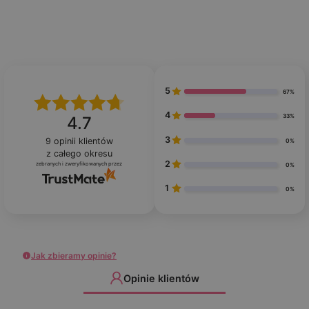
5
67%
4
33%
4.7
3
9
opinii klientów
0%
z całego okresu
2
zebranych i zweryfikowanych przez
0%
1
0%
Jak zbieramy opinie?
Opinie klientów