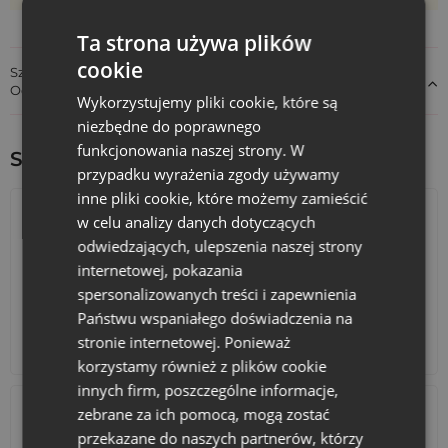
Ta strona używa plików
cookie
Szczegóły dotyczące zgodności produktu z przepisami:
Odpowiedzialność za produkt
Wykorzystujemy pliki cookie, które są
niezbędne do poprawnego
funkcjonowania naszej strony. W
Sprawdź inne ciekawe produkty:
przypadku wyrażenia zgody używamy
inne pliki cookie, które możemy zamieścić
w celu analizy danych dotyczących
odwiedzających, ulepszenia naszej strony
internetowej, pokazania
spersonalizowanych treści i zapewnienia
Państwu wspaniałego doświadczenia na
stronie internetowej. Ponieważ
Kalendarze adwentowe
Torby bawełniane
korzystamy również z plików cookie
innych firm, poszczególne informacje,
zebrane za ich pomocą, mogą zostać
przekazane do naszych partnerów, którzy