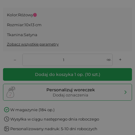
Kolor:
Różowy
Rozmiar:
10x13 cm
Tkanina:
Satyna
Zobacz wszystkie parametry
+
–
op.
Dodaj do koszyka
1
op.
(
10
szt.)
Personalizuj woreczek
Dodaj oznaczenia
W magazynie (184 op.)
Wysyłka w ciągu następnego dnia roboczego
Personalizowany nadruk: 5-10 dni roboczych