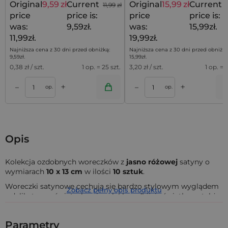
Original
9,59
zł
Current
Original
15,99
zł
Current
11,99
zł
price
price is:
price
price is:
was:
9,59zł.
was:
15,99zł.
11,99zł.
19,99zł.
Najniższa cena z 30 dni przed obniżką:
Najniższa cena z 30 dni przed obniżką
9,59
zł
.
15,99
zł
.
0,38
zł / szt.
1 op. = 25 szt.
3,20
zł / szt.
1 op. = 5
+
+
–
–
a
Dodaj do koszyka
Dodaj do kos
op.
op.
Opis
Kolekcja ozdobnych woreczków z
jasno różowej
satyny o
wymiarach
10 x 13 cm
w ilości
10 sztuk
.
Woreczki satynowe cechują się bardzo stylowym wyglądem
Zobacz pełny opis produktu
z delikatną poświatą, bowiem lekko odbijają światło, są także
bardzo przyjemne w dotyku. To połączenie sprawia, że
woreczki z satyny wzbudzają zainteresowanie już na pierwszy
Parametry
rzut oka, które z biegiem czasu tylko wzrasta - bo i jak tu nie