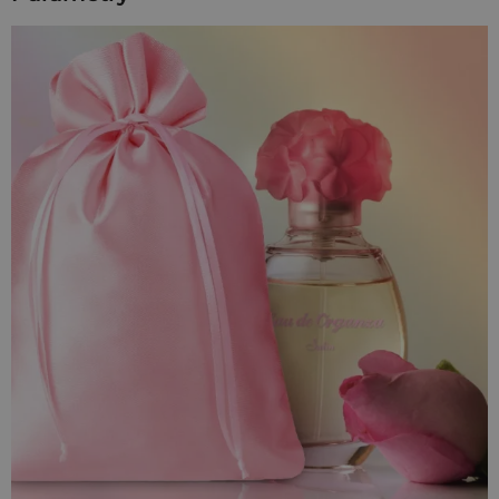
być zainteresowanym eleganckim materiałem, który jest tak
delikatny, że aż pływa w dłoni?
Te cechy szczególne sprawiają, że woreczki satynowe nadają
się wręcz idealnie na zapakowanie niewielkiego upominku
dla bliskiej osoby, a także oficjalnego prezentu firmowego na
imprezę promocyjną. W woreczku z satyny doskonale
prezentuje się biżuteria, perfumy, zapachowe mydełka -
dosłownie wszystko, cokolwiek się w nim znajdzie!