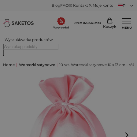
Blog
FAQ
Kontakt
Moje konto
PL
Strefa B2B Saketos
Koszyk
MENU
Wyprzedaż
Wyszukiwarka produktów
Home
|
Woreczki satynowe
|
10 szt. Woreczki satynowe 10 x 13 cm - róż