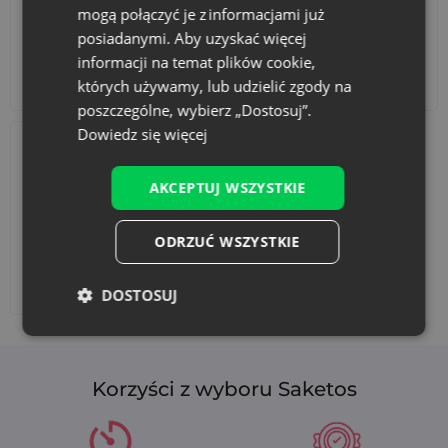
mogą połączyć je z informacjami już
posiadanymi. Aby uzyskać więcej
informacji na temat plików cookie,
Akcesoria i dekoracje
Zestawy
których używamy, lub udzielić zgody na
poszczególne, wybierz „Dostosuj”.
Dowiedz się więcej
AKCEPTUJ WSZYSTKIE
ODRZUĆ WSZYSTKIE
Dodaj nadruk
DOSTOSUJ
Korzyści z wyboru Saketos