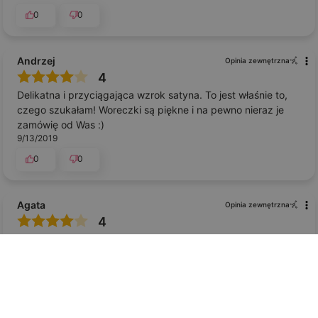
0
0
Andrzej
Opinia zewnętrzna
4
Delikatna i przyciągająca wzrok satyna. To jest właśnie to,
czego szukałam! Woreczki są piękne i na pewno nieraz je
zamówię od Was :)
9/13/2019
0
0
Agata
Opinia zewnętrzna
4
Można się zakochać w tej satynie! Dla mnie to istne cudo! :)
Zamówiłam kilka woreczków i na pewno wrócę po więcej
1/20/2019
0
0