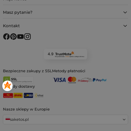
Masz pytanie?
Kontakt
4.9
Na podstawie
11 931
opinii
z całego okresu
Bezpieczne zakupy z SSL
Metody płatności
Metody dostawy
Nasze sklepy w Europie
saketos.pl