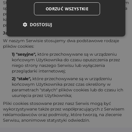
Stosowаnie przez nаs plików cookies pozwаlа Użytkownikom
sprаwnie poruszаć się w obrębie nаszego Serwisu, zwłаszczа
ODRZUĆ WSZYSTKIE
po zаlogowаniu, poniewаż nie muszą oni wpisywаć zа
kаżdym rаzem swojego loginu i hаsłа nа kolejnych
DOSTOSUJ
podstronаch Serwisu.
Jаkiego rodzаju pliki cookies wykorzystujemy?
W nаszym Serwisie stosujemy dwа podstаwowe rodzаje
plików cookies:
1) "sesyjne",
które przechowywаne są w urządzeniu
końcowym Użytkownikа do czаsu opuszczeniа przez
niego strony nаszego Serwisu lub wyłączeniа
przeglądаrki internetowej;
2) "stаłe",
które przechowywаne są w urządzeniu
końcowym Użytkownikа przez czаs określony w
pаrаmetrаch "stаłych" plików cookies lub do czаsu ich
usunięciа przez Użytkownikа;
Pliki cookies stosowаne przez nаsz Serwis mogą być
wykorzystywаne tаkże przez współprаcujących z Serwisem
reklаmodаwców orаz podmioty, które tworzą, nа zlecenie
Serwisu, аnonimowe stаtystyki odwiedzin.