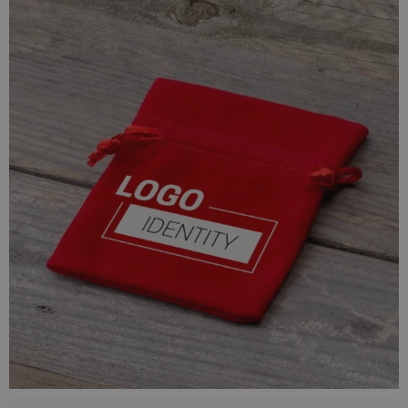
Zapewniamy Ci największą na rynku ilość produktów
dostępnych "od ręki". Nie czekamy na dostawy, możemy więc
bardzo szybko zrealizować Twoje zamówienie!
Zamawiając woreczki i usługę dowolnego nadruku w jednym
miejscu zaoszczędzisz czas i pieniądze! Unikniesz problemów
dotyczących wysyłki towaru do wielu punktów oraz
konieczności kontaktu z różnymi firmami.
W Saketos zrealizujesz swoje zamówienie kompleksowo!
Personalizowane w najszybciej i w najlepszych cenach tylko
u nas!
Wszystko w jednym miejscu - od projektu aż po wysyłkę
gotowych woreczków z nadrukiem.
Przejdź do formularza - stwórz własny woreczek