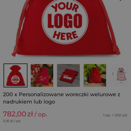
200 x Personalizowane woreczki welurowe z
nadrukiem lub logo
782,00
zł
/ op.
1 op. = 200 szt.
3,91
zł / szt.