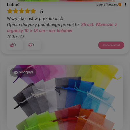
Luboš
zweryfikowano
5
Wszystko jest w porządku. 👍️
Opinia dotyczy podobnego produktu:
25 szt. Woreczki z
organzy 10 x 13 cm - mix kolorów
7/13/2026
0
0
zobacz produkt
podgląd