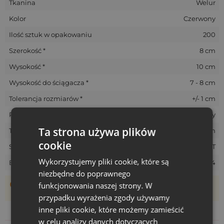
Tkanina
Welur
Kolor
Czerwony
Ilość sztuk w opakowaniu
200
Szerokość *
8 cm
Wysokość *
10 cm
Wysokość do ściągacza *
7 - 8 cm
Tolerancja rozmiarów *
+/- 1 cm
Rozmiar
Mały
Ta strona używa plików
Termin realizacji
5-10 dni roboczych
cookie
SKU
VVT-0810-RED-022-PRINT
Wykorzystujemy pliki cookie, które są
EAN
5903003410904
niezbędne do poprawnego
Woreczki szyte są ręcznie, dlatego ich rzeczywisty rozmiar
funkcjonowania naszej strony. W
może różnić +/- 1 cm
przypadku wyrażenia zgody używamy
inne pliki cookie, które możemy zamieścić
w celu analizy danych dotyczących