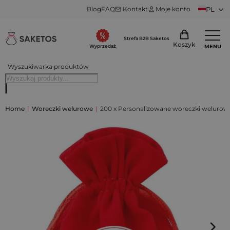
Blog
FAQ
Kontakt
Moje konto
PL
Strefa B2B Saketos
Koszyk
MENU
Wyprzedaż
Wyszukiwarka produktów
Home
|
Woreczki welurowe
|
200 x Personalizowane woreczki welurowe