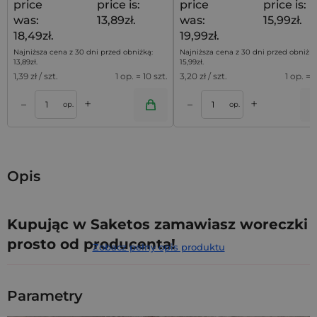
price
price is:
price
price is:
was:
13,89zł.
was:
15,99zł.
18,49zł.
19,99zł.
Najniższa cena z 30 dni przed obniżką:
Najniższa cena z 30 dni przed obniżką
13,89
zł
.
15,99
zł
.
1,39
zł / szt.
1 op. = 10 szt.
3,20
zł / szt.
1 op. = 5
+
+
–
–
a
Dodaj do koszyka
Dodaj do kos
op.
op.
Opis
Kupując w Saketos zamawiasz woreczki
prosto od producenta!
Zobacz pełny opis produktu
Termin realizacji zamówienia z personalizacją
Parametry
od 5 do 10 dni roboczych.