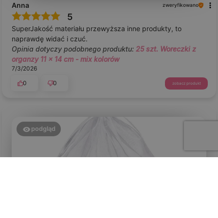
Anna
zweryfikowano
5
SuperJakość materiału przewyższa inne produkty, to
naprawdę widać i czuć.
Opinia dotyczy podobnego produktu:
25 szt. Woreczki z
organzy 11 x 14 cm - mix kolorów
7/3/2026
0
0
zobacz produkt
podgląd