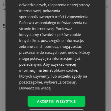
odwiedzających, ulepszenia naszej strony
Szczegóły dotyczące zgodności produktu z przepisami:
Odpowiedzialność za produkt
internetowej, pokazania
spersonalizowanych treści i zapewnienia
Państwu wspaniałego doświadczenia na
Sprawdź inne ciekawe produkty:
stronie internetowej. Ponieważ
korzystamy również z plików cookie
innych firm, poszczególne informacje,
zebrane za ich pomocą, mogą zostać
przekazane do naszych partnerów, którzy
mogą połączyć je z informacjami już
posiadanymi. Aby uzyskać więcej
informacji na temat plików cookie,
Kalendarze adwentowe
Torby bawełniane
których używamy, lub udzielić zgody na
poszczególne, wybierz „Dostosuj”.
Dowiedz się więcej
AKCEPTUJ WSZYSTKIE