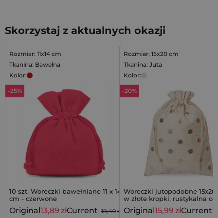
Skorzystaj z aktualnych okazji
Rozmiar: 11x14 cm
Rozmiar: 15x20 cm
Tkanina: Bawełna
Tkanina: Juta
Kolor:
Kolor:
-25%
-20%
10 szt. Woreczki bawełniane 11 x 14
Woreczki jutopodobne 15x20
cm - czerwone
w złote kropki, rustykalna o
prezentu
Original
13,89
zł
Current
Original
15,99
zł
Current
18,49
zł