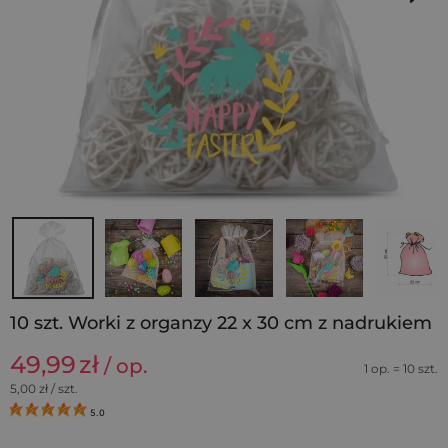
10 szt. Worki z organzy 22 x 30 cm z nadrukiem
49,99
zł
/ op.
1 op. = 10 szt.
5,00
zł / szt.
5.0