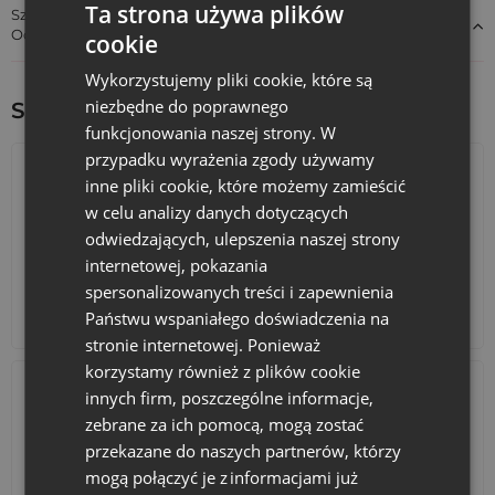
Wydarzenia okolicznościowe
: Woreczki sprawdzą się
Ta strona używa plików
Szczegóły dotyczące zgodności produktu z przepisami:
jako eleganckie opakowania na prezenty świąteczne,
Odpowiedzialność za produkt
cookie
weselne czy urodzinowe. Możliwość personalizacji
nadruków pozwala na stworzenie unikalnych pamiątek.
Wykorzystujemy pliki cookie, które są
Przechowywanie biżuterii i kosmetyków
: Dzięki
niezbędne do poprawnego
Sprawdź inne ciekawe produkty:
delikatnemu materiałowi, woreczki z organzy są idealne
funkcjonowania naszej strony. W
do przechowywania drobnych przedmiotów, takich jak
biżuteria czy kosmetyki, zapewniając jednocześnie ich
przypadku wyrażenia zgody używamy
ochronę i elegancką prezentację.
inne pliki cookie, które możemy zamieścić
w celu analizy danych dotyczących
Przykładowe zastosowania
odwiedzających, ulepszenia naszej strony
Wielkanocne upominki
: Woreczki z nadrukiem
internetowej, pokazania
świątecznych motywów mogą służyć jako eleganckie
spersonalizowanych treści i zapewnienia
opakowania na wielkanocne prezenty.
Kalendarze adwentowe
Torby bawełniane
Państwu wspaniałego doświadczenia na
Ślubne podziękowania
: Personalizowane woreczki z
stronie internetowej. Ponieważ
imionami nowożeńców i datą ślubu będą niezapomnianą
pamiątką dla gości.
korzystamy również z plików cookie
Eventy firmowe
: Woreczki z logo firmy mogą być
innych firm, poszczególne informacje,
używane jako opakowania na gadżety reklamowe podczas
zebrane za ich pomocą, mogą zostać
różnych wydarzeń branżowych.
przekazane do naszych partnerów, którzy
mogą połączyć je z informacjami już
Podsumowanie