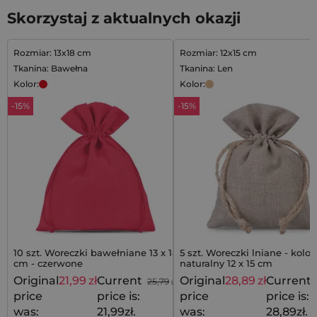
Skorzystaj z aktualnych okazji
Rozmiar: 13x18 cm
Rozmiar: 12x15 cm
Tkanina: Bawełna
Tkanina: Len
Kolor:
Kolor:
-15%
-15%
10 szt. Woreczki bawełniane 13 x 18
5 szt. Woreczki lniane - kolor
cm - czerwone
naturalny 12 x 15 cm
Original
21,99
zł
Current
Original
28,89
zł
Current
25,79
zł
price
price is:
price
price is:
was:
21,99zł.
was:
28,89zł.