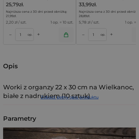
25,79zł.
33,99zł.
Najniższa cena z 30 dni przed obniżką:
Najniższa cena z 30 dni przed obniżką
21,99
zł
.
28,89
zł
.
2,20
zł / szt.
1 op. = 10 szt.
5,78
zł / szt.
1 op. = 5
+
+
–
–
a
Dodaj do koszyka
Dodaj do kos
op.
op.
Opis
Worki z organzy 22 x 30 cm na Wielkanoc,
białe z nadrukiem (10 sztuk)
Zobacz pełny opis produktu
Odkryj wielkanocne
worki z organzy
, które pozwolą Ci
pięknie zapakować i jednocześnie wyeksponować zawartość
Parametry
(materiał organza wyróżnia się wysoką przezroczystością). W
opakowaniu znajdziesz
10 sztuk
worków z
białej organzy
ozdobionych pięknym
nadrukiem w pastelowych kolorach
- nadruk przedstawia roślinny wianek z zajączkiem i napisem