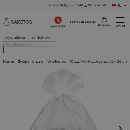
Blog
FAQ
Kontakt
Moje konto
PL
Strefa B2B Saketos
Koszyk
MENU
Wyprzedaż
Wyszukiwarka produktów
Home
|
Święta i okazje
|
Wielkanoc
|
10 szt. Worki z organzy 22 x 30 cm