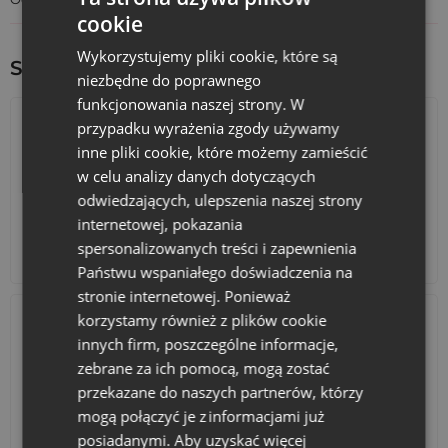
3. Różnorodność kolorów
cookie
Mix kolorów dostępnych w zestawie pozwala na
Wykorzystujemy pliki cookie, które są
dopasowanie woreczków do różnych okazji i stylów. Możesz
Sprawdź inne ciekawe produkty:
wybrać kolor, który najlepiej pasuje do Twojej marki lub
niezbędne do poprawnego
konkretnego wydarzenia.
funkcjonowania naszej strony. W
przypadku wyrażenia zgody używamy
Pomysły na dekorację
inne pliki cookie, które możemy zamieścić
1. Dekoracje świąteczne
w celu analizy danych dotyczących
odwiedzających, ulepszenia naszej strony
Woreczki jutowe są idealnym dodatkiem do dekoracji
świątecznych. Możesz je wypełnić małymi upominkami,
internetowej, pokazania
słodyczami lub ozdobami choinkowymi, tworząc w ten
spersonalizowanych treści i zapewnienia
Kalendarze adwentowe
Torby bawełniane
sposób niepowtarzalne i ekologiczne prezenty.
Państwu wspaniałego doświadczenia na
2. Aranżacje weselne
stronie internetowej. Ponieważ
Na weselach woreczki jutowe mogą służyć jako eleganckie
korzystamy również z plików cookie
opakowania na podziękowania dla gości. Wystarczy dodać
innych firm, poszczególne informacje,
personalizowany nadruk z datą ślubu i imionami młodej
zebrane za ich pomocą, mogą zostać
pary, aby stworzyć wyjątkową pamiątkę.
przekazane do naszych partnerów, którzy
3. Organizacja przestrzeni
mogą połączyć je z informacjami już
W domach i biurach woreczki jutowe można wykorzystać do
Akcesoria i dekoracje
Zestawy
posiadanymi. Aby uzyskać więcej