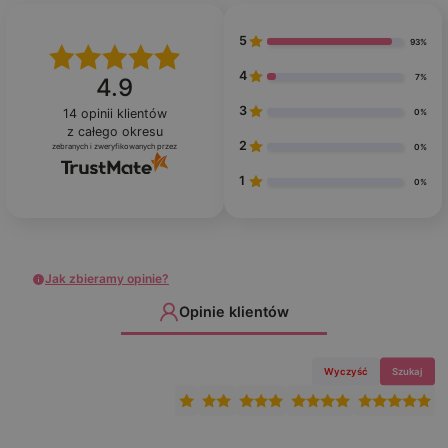
5
93%
4
7%
4.9
3
14
opinii klientów
0%
z całego okresu
2
zebranych i zweryfikowanych przez
0%
1
0%
Jak zbieramy opinie?
Opinie klientów
Wyczyść
Szukaj