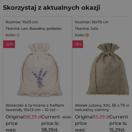
Skorzystaj z aktualnych okazji
Rozmiar: 10x13 cm
Rozmiar: 55x75 cm
Tkanina: Len, Bawełna, poliester
Tkanina: Juta
Kolor:
Kolor:
-20%
-15%
Woreczki à la lniane z haftem
Worek jutowy XXL 55 x 75 cm
lawendy 10x13 cm - 10 szt -
naturalny ciemny
elegancki akcent w
Original
38,39
zł
Current
Original
15,29
zł
Current
47,99
zł
1
prowansalskim stylu
price
price is:
price
price is:
was:
38,39zł.
was:
15,29zł.