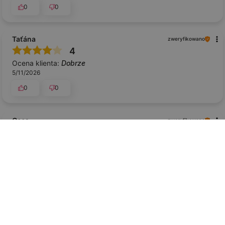
0
0
Taťána
zweryfikowano
4
Ocena klienta:
Dobrze
5/11/2026
0
0
Cees
zweryfikowano
5
Ocena klienta:
Doskonale
2/25/2026
0
0
Kristina
zweryfikowano
5