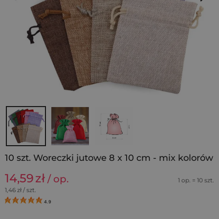
10 szt. Woreczki jutowe 8 x 10 cm - mix kolorów
14,59
zł
/ op.
1 op. = 10 szt.
1,46
zł / szt.
4.9