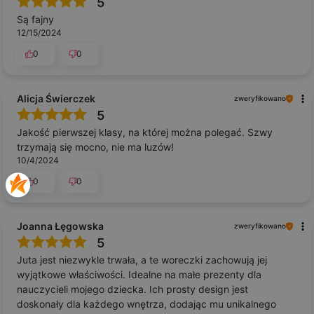
5
Są fajny
12/15/2024
0
0
Alicja Świerczek
zweryfikowano
5
Jakość pierwszej klasy, na której można polegać. Szwy
trzymają się mocno, nie ma luzów!
10/4/2024
0
0
Joanna Łęgowska
zweryfikowano
5
Juta jest niezwykle trwała, a te woreczki zachowują jej
wyjątkowe właściwości. Idealne na małe prezenty dla
nauczycieli mojego dziecka. Ich prosty design jest
doskonały dla każdego wnętrza, dodając mu unikalnego