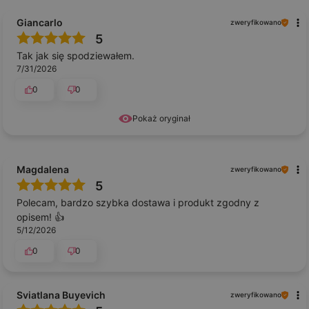
Giancarlo
zweryfikowano
5
Tak jak się spodziewałem.
7/31/2026
0
0
Pokaż oryginał
Magdalena
zweryfikowano
5
Polecam, bardzo szybka dostawa i produkt zgodny z
opisem! 👍️
5/12/2026
0
0
Sviatlana Buyevich
zweryfikowano