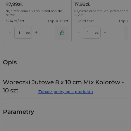
47,99zł.
17,99zł.
Najniższa cena z 30 dni przed obniżką:
Najniższa cena z 30 dni przed obniżką
38,39
zł
.
15,29
zł
.
3,84
zł / szt.
1 op. = 10 szt.
15,29
zł / szt.
1 op. = 
+
+
–
–
a
Dodaj do koszyka
Dodaj do kos
op.
op.
Opis
Woreczki Jutowe 8 x 10 cm Mix Kolorów -
10 szt.
Zobacz pełny opis produktu
Uwaga! Brak możliwości wyboru kolorów. Woreczki będą
wysyłane w losowej kolorystyce.
Parametry
Niewielkie, bardzo uniwersalne woreczki z eleganckiej juty
mix kolorów,
w rozmiarze
8 cm x 10 cm
. Prezentowany
pakiet składa się z
10
sztuk
, dzięki czemu jednorazowy zakup
może wystarczyć na dłuższy czas.