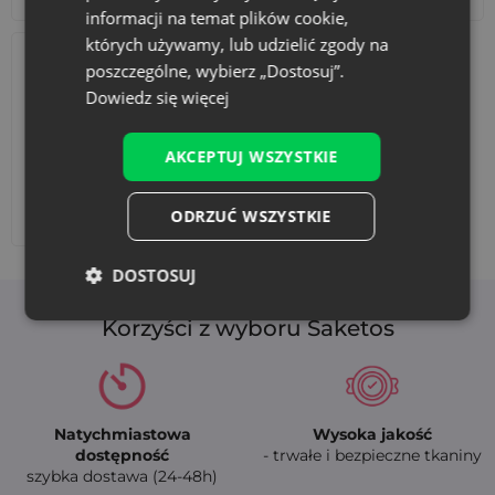
organizacji przestrzeni. Dzięki nim łatwo uporządkujesz
informacji na temat plików cookie,
drobne przedmioty, takie jak biżuteria, kosmetyki czy
których używamy, lub udzielić zgody na
akcesoria biurowe, jednocześnie dodając wnętrzom
naturalnego uroku.
poszczególne, wybierz „Dostosuj”.
Dowiedz się więcej
Specyfikacje techniczne
Rozmiar
: 8 x 10 cm
AKCEPTUJ WSZYSTKIE
Materiał
: Juta
Kolory
: Mix kolorów
Dodaj nadruk
ODRZUĆ WSZYSTKIE
Opakowanie
: 10 sztuk
Zapraszamy do zakupu naszych woreczków jutowych i
DOSTOSUJ
odkrycia wszystkich korzyści, jakie oferują. Nasze produkty
łączą w sobie funkcjonalność, styl i ekologię, dzięki czemu są
Korzyści z wyboru Saketos
idealnym rozwiązaniem dla każdej firmy dbającej o
środowisko.
Natychmiastowa
Wysoka jakość
dostępność
- trwałe i bezpieczne tkaniny
szybka dostawa (24-48h)