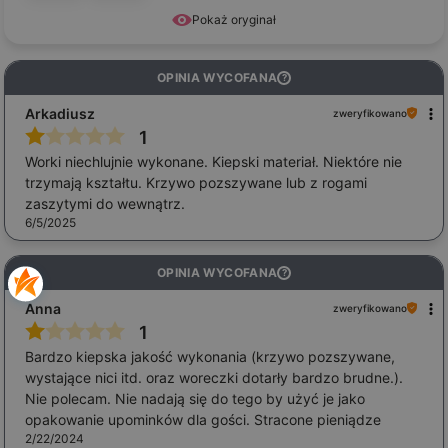
Pokaż oryginał
OPINIA WYCOFANA
?
Arkadiusz
zweryfikowano
1
Worki niechlujnie wykonane. Kiepski materiał. Niektóre nie
trzymają kształtu. Krzywo pozszywane lub z rogami
zaszytymi do wewnątrz.
6/5/2025
OPINIA WYCOFANA
?
Anna
zweryfikowano
1
Bardzo kiepska jakość wykonania (krzywo pozszywane,
wystające nici itd. oraz woreczki dotarły bardzo brudne.).
Nie polecam. Nie nadają się do tego by użyć je jako
opakowanie upominków dla gości. Stracone pieniądze
2/22/2024