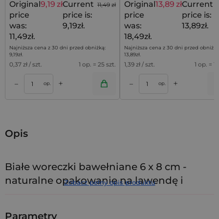
Original
9,19
zł
Current
Original
13,89
zł
Current
11,49
zł
price
price is:
price
price is:
was:
9,19zł.
was:
13,89zł.
11,49zł.
18,49zł.
Najniższa cena z 30 dni przed obniżką:
Najniższa cena z 30 dni przed obniżką
9,19
zł
.
13,89
zł
.
0,37
zł / szt.
1 op. = 25 szt.
1,39
zł / szt.
1 op. = 10
+
+
–
–
a
Dodaj do koszyka
Dodaj do kos
op.
op.
Opis
Białe woreczki bawełniane 6 x 8 cm -
naturalne opakowanie na lawendę i
Zobacz pełny opis produktu
biżuterię
Nasz zestaw 10
białych woreczków bawełnianych 6 x 8 cm
Parametry