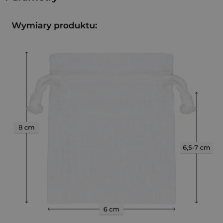
to praktyczne rozwiązanie do pakowania drobnych
produktów. Wykonane w 100% z naturalnej bawełny,
zapewniają estetyczny i czysty wygląd, podkreślając dbałość
o szczegóły oraz ekologiczny charakter marki.
Jakość w każdym włóknie
Nasze bawełniane woreczki na lawendę wykonane są z
bawełny o gramaturze 140 g/m2, która zapewnia idealny
balans między delikatnością a wytrzymałością. bawełniany
sznurek gwarantuje łatwe i bezpieczne zamykanie, chroniąc
zawartość przed wysypaniem. To produkt wielorazowy, który
wpisuje się w filozofię less waste.
Dlaczego warto je mieć?
Te
małe, białe woreczki bawełniane 6 x 8 cm
to idealny
sposób, aby w prosty i naturalny sposób zapakować
najdrobniejsze przedmioty. Ich niewielki rozmiar jest
stworzony z myślą o ochronie i eleganckiej prezentacji
biżuterii, takiej jak pierścionki czy kolczyki. Czysta biel
materiału i jego naturalna faktura podkreślają jakość i
autentyczność zawartości.