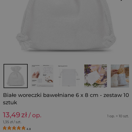
Białe woreczki bawełniane 6 x 8 cm - zestaw 10
sztuk
13,49
zł
/ op.
1 op. = 10 szt.
1,35
zł / szt.
4.8