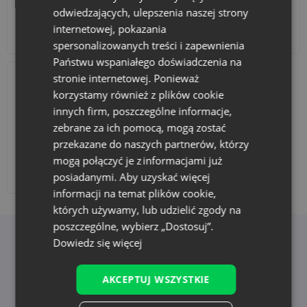
odwiedzających, ulepszenia naszej strony
internetowej, pokazania
Akcesoria i dekoracje
Zestawy
spersonalizowanych treści i zapewnienia
Państwu wspaniałego doświadczenia na
stronie internetowej. Ponieważ
korzystamy również z plików cookie
innych firm, poszczególne informacje,
zebrane za ich pomocą, mogą zostać
przekazane do naszych partnerów, którzy
mogą połączyć je z informacjami już
Dodaj nadruk
posiadanymi. Aby uzyskać więcej
informacji na temat plików cookie,
których używamy, lub udzielić zgody na
poszczególne, wybierz „Dostosuj”.
Dowiedz się więcej
Korzyści z wyboru Saketos
AKCEPTUJ WSZYSTKIE