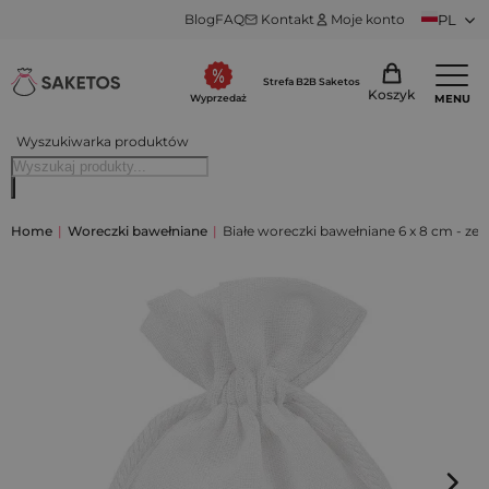
Blog
FAQ
Kontakt
Moje konto
PL
Strefa B2B Saketos
Koszyk
MENU
Wyprzedaż
Wyszukiwarka produktów
Home
|
Woreczki bawełniane
|
Białe woreczki bawełniane 6 x 8 cm - zes