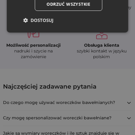
Natychmiastowa
Wysoka jakość
ODRZUĆ WSZYSTKIE
dostępność
- trwałe i bezpieczne tkaniny
szybka dostawa (24-48h)
DOSTOSUJ
Możliwość personalizacji
Obsługa klienta
nadruki i szycie na
szybki kontakt w języku
zamówienie
polskim
Białe woreczki bawełniane 6 x 8 cm - zest
Najczęściej zadawane pytania
COT-0608-WTX-011
Do czego mogę używać woreczków bawełnianych?
Woreczki bawełniane są idealne do przechowywania biżuterii,
małych kosmetyków, świeczek, a także jako eleganckie
Czy mogę spersonalizować woreczki bawełniane?
opakowanie na prezenty. Są również popularne jako opakowania
Tak, oferujemy możliwość personalizacji woreczków
na upominki firmowe.
bawełnianych poprzez nadruk logo firmy lub innego wzoru.
Jakie są wymiary woreczków i ile sztuk znajduje się w
Skontaktuj się z nami, aby dowiedzieć się więcej o opcjach