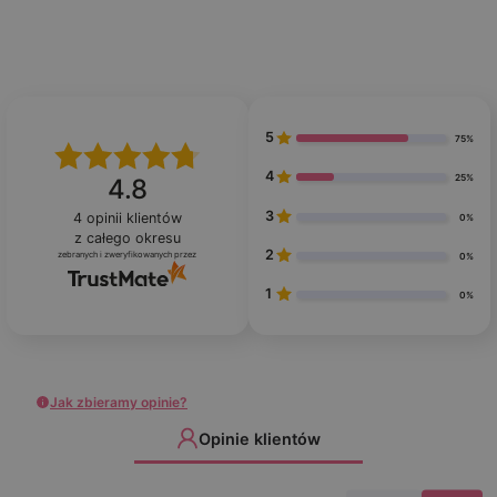
5
75%
4
25%
4.8
3
4
opinii klientów
0%
z całego okresu
2
zebranych i zweryfikowanych przez
0%
1
0%
Jak zbieramy opinie?
Opinie klientów