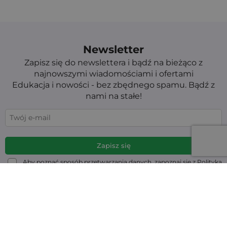
Newsletter
Zapisz się do newslettera i bądź na bieżąco z
najnowszymi wiadomościami i ofertami
Edukacja i nowości - bez zbędnego spamu. Bądź z
nami na stałe!
Aby poznać sposób przetwarzania danych, zapoznaj się z Polityką
prywatności. Możesz wypisać się w każdej chwili. (wymagane)